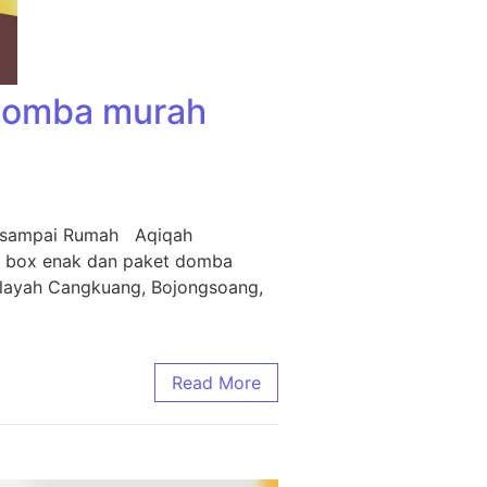
 Domba murah
m sampai Rumah Aqiqah
i box enak dan paket domba
ilayah Cangkuang, Bojongsoang,
Read More