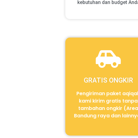
kebutuhan dan budget And
GRATIS ONGKIR
Pengiriman paket aqiqa
kami kirim gratis tanpa
tambahan ongkir (Are
Bandung raya dan lainny