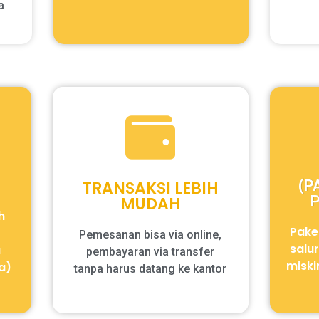
a
(P
TRANSAKSI LEBIH
MUDAH
h
Pake
Pemesanan bisa via online,
salu
a
pembayaran via transfer
miski
a)
tanpa harus datang ke kantor