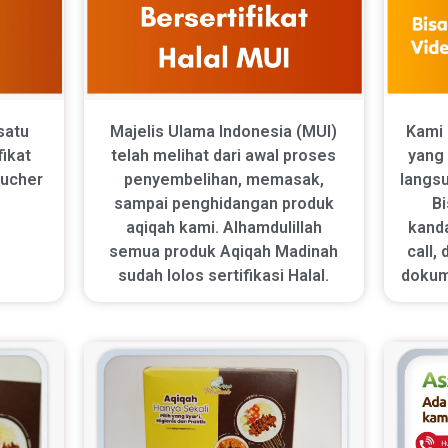
Majelis Ulama Indonesia (MUI)
satu
Kami 
telah melihat dari awal proses
fikat
yang
penyembelihan, memasak,
oucher
langs
sampai penghidangan produk
.
Bi
aqiqah kami. Alhamdulillah
kand
semua produk Aqiqah Madinah
call,
sudah lolos sertifikasi Halal.
dokum