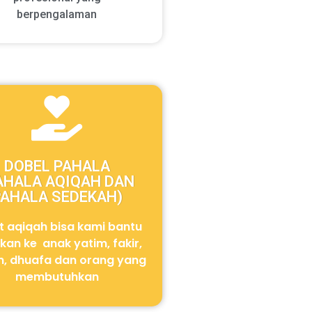
berpengalaman
DOBEL PAHALA
AHALA AQIQAH DAN
PAHALA SEDEKAH)
t aqiqah bisa kami bantu
rkan ke anak yatim, fakir,
n, dhuafa dan orang yang
membutuhkan