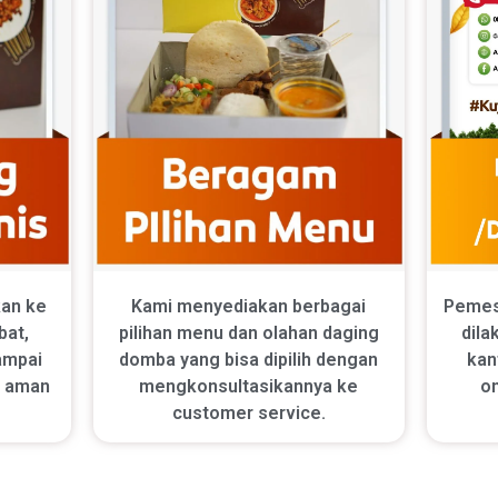
Pemes
kan ke
Kami menyediakan berbagai
dila
bat,
pilihan menu dan olahan daging
kan
mpai
domba yang bisa dipilih dengan
on
n aman
mengkonsultasikannya ke
customer service.