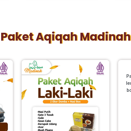
Paket Aqiqah Madinah
Pa
le
b