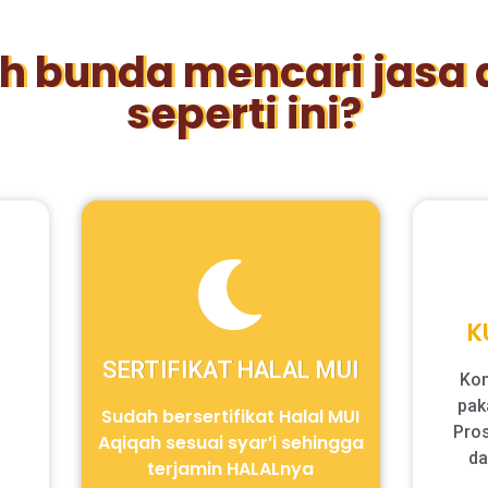
h bunda mencari jasa 
seperti ini?
K
SERTIFIKAT HALAL MUI
Kon
pak
Sudah bersertifikat Halal MUI
Pro
Aqiqah sesuai syar’i sehingga
da
terjamin HALALnya