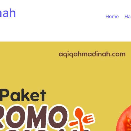
nah
Home
Ha