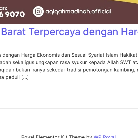
Barat Terpercaya dengan Ha
 dengan Harga Ekonomis dan Sesuai Syariat Islam Hakikat 
adah sekaligus ungkapan rasa syukur kepada Allah SWT ata
 aqiqah bukan hanya sekedar tradisi pemotongan kambing,
sa peduli […]
Royal Elementor Kit Theme by
WP Royal
.