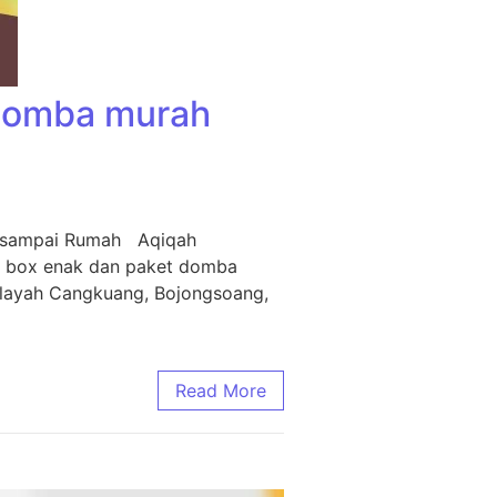
 Domba murah
m sampai Rumah Aqiqah
i box enak dan paket domba
ilayah Cangkuang, Bojongsoang,
Read More