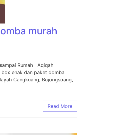
 Domba murah
m sampai Rumah Aqiqah
i box enak dan paket domba
ilayah Cangkuang, Bojongsoang,
Read More