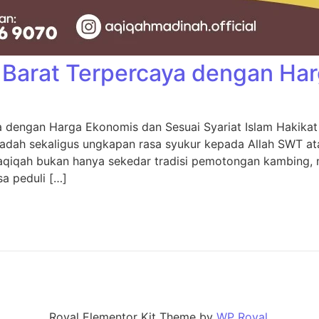
Barat Terpercaya dengan Ha
 dengan Harga Ekonomis dan Sesuai Syariat Islam Hakikat 
adah sekaligus ungkapan rasa syukur kepada Allah SWT ata
 aqiqah bukan hanya sekedar tradisi pemotongan kambing,
sa peduli […]
Royal Elementor Kit Theme by
WP Royal
.