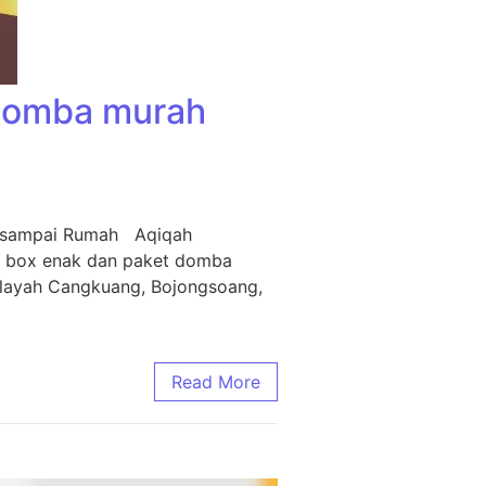
 Domba murah
m sampai Rumah Aqiqah
i box enak dan paket domba
ilayah Cangkuang, Bojongsoang,
Read More