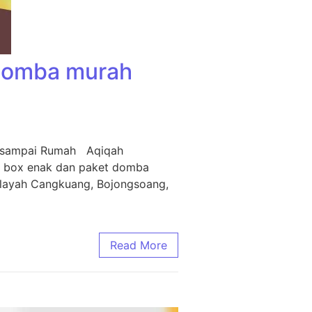
 Domba murah
m sampai Rumah Aqiqah
i box enak dan paket domba
ilayah Cangkuang, Bojongsoang,
Read More