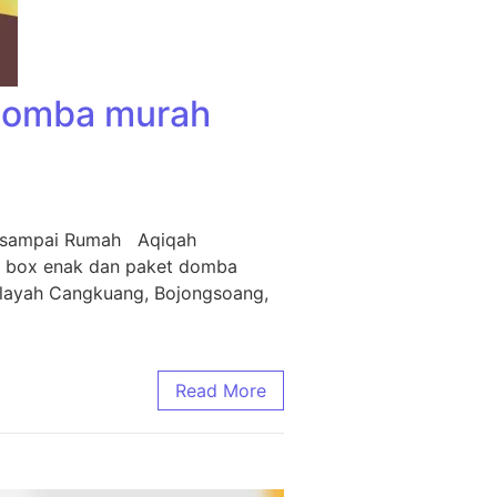
 Domba murah
m sampai Rumah Aqiqah
i box enak dan paket domba
ilayah Cangkuang, Bojongsoang,
Read More