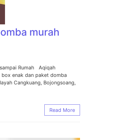
 Domba murah
m sampai Rumah Aqiqah
i box enak dan paket domba
ilayah Cangkuang, Bojongsoang,
Read More