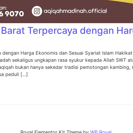
Barat Terpercaya dengan Ha
 dengan Harga Ekonomis dan Sesuai Syariat Islam Hakikat 
adah sekaligus ungkapan rasa syukur kepada Allah SWT ata
 aqiqah bukan hanya sekedar tradisi pemotongan kambing,
sa peduli […]
Royal Elementor Kit Theme by
WP Royal
.