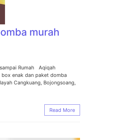
 Domba murah
m sampai Rumah Aqiqah
i box enak dan paket domba
ilayah Cangkuang, Bojongsoang,
Read More