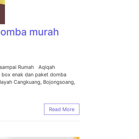
 Domba murah
m sampai Rumah Aqiqah
i box enak dan paket domba
ilayah Cangkuang, Bojongsoang,
Read More