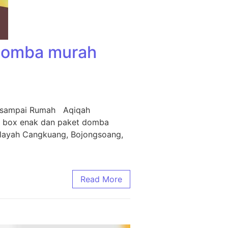
 Domba murah
m sampai Rumah Aqiqah
i box enak dan paket domba
ilayah Cangkuang, Bojongsoang,
Read More