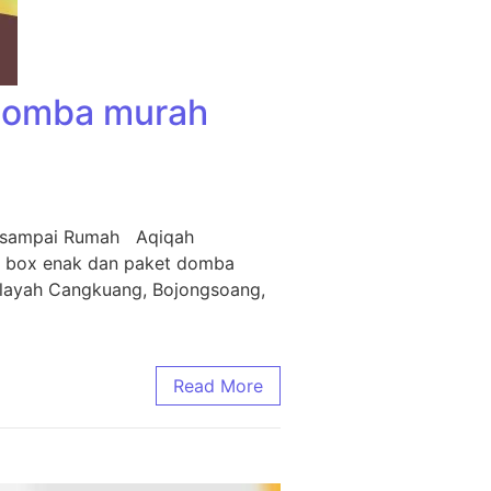
 Domba murah
m sampai Rumah Aqiqah
i box enak dan paket domba
ilayah Cangkuang, Bojongsoang,
Read More