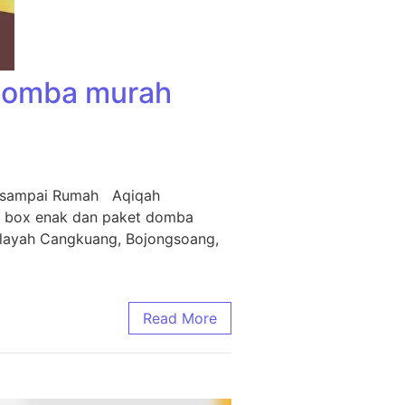
 Domba murah
m sampai Rumah Aqiqah
i box enak dan paket domba
ilayah Cangkuang, Bojongsoang,
Read More