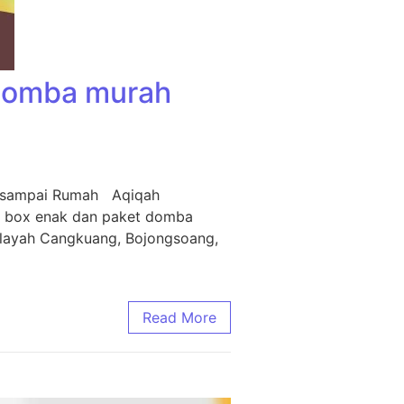
 Domba murah
m sampai Rumah Aqiqah
i box enak dan paket domba
ilayah Cangkuang, Bojongsoang,
Read More