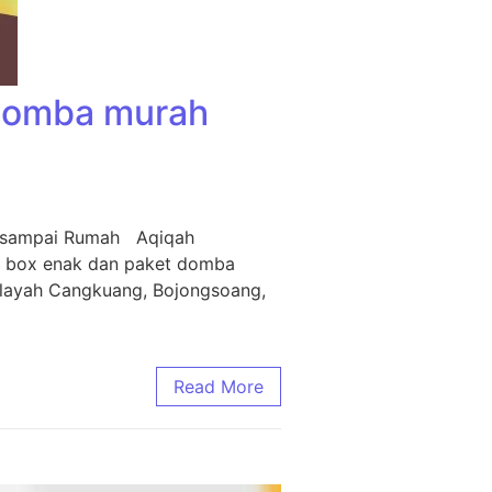
 Domba murah
m sampai Rumah Aqiqah
i box enak dan paket domba
ilayah Cangkuang, Bojongsoang,
Read More