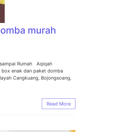
 Domba murah
m sampai Rumah Aqiqah
i box enak dan paket domba
ilayah Cangkuang, Bojongsoang,
Read More