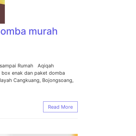
 Domba murah
m sampai Rumah Aqiqah
i box enak dan paket domba
ilayah Cangkuang, Bojongsoang,
Read More