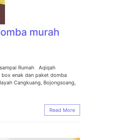
 Domba murah
m sampai Rumah Aqiqah
i box enak dan paket domba
ilayah Cangkuang, Bojongsoang,
Read More