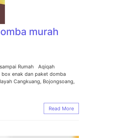
 Domba murah
m sampai Rumah Aqiqah
i box enak dan paket domba
ilayah Cangkuang, Bojongsoang,
Read More