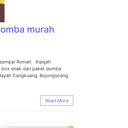
 Domba murah
m sampai Rumah Aqiqah
i box enak dan paket domba
ilayah Cangkuang, Bojongsoang,
Read More