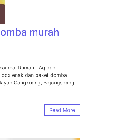
 Domba murah
m sampai Rumah Aqiqah
i box enak dan paket domba
ilayah Cangkuang, Bojongsoang,
Read More