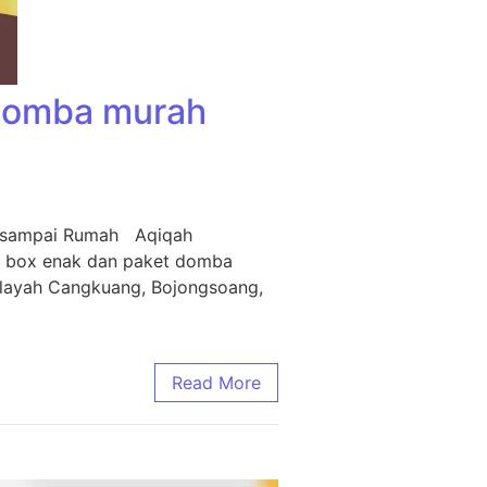
 Domba murah
m sampai Rumah Aqiqah
i box enak dan paket domba
ilayah Cangkuang, Bojongsoang,
Read More