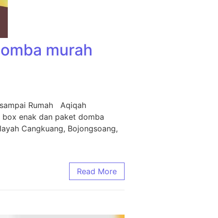
 Domba murah
m sampai Rumah Aqiqah
i box enak dan paket domba
ilayah Cangkuang, Bojongsoang,
Read More