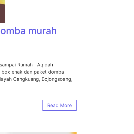
 Domba murah
m sampai Rumah Aqiqah
i box enak dan paket domba
ilayah Cangkuang, Bojongsoang,
Read More