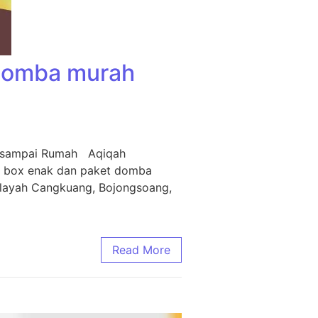
 Domba murah
m sampai Rumah Aqiqah
i box enak dan paket domba
ilayah Cangkuang, Bojongsoang,
Read More