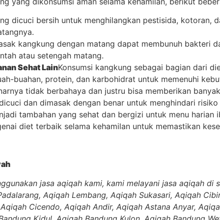
 yang dikonsumsi aman selama kehamilan, berikut beberapa
ng dicuci bersih untuk menghilangkan pestisida, kotoran, 
tangnya.
sak kangkung dengan matang dapat membunuh bakteri dan
ntah atau setengah matang.
nan Sehat Lain
Konsumsi kangkung sebagai bagian dari d
ah-buahan, protein, dan karbohidrat untuk memenuhi kebut
arnya tidak berbahaya dan justru bisa memberikan banyak
dicuci dan dimasak dengan benar untuk menghindari risiko 
jadi tambahan yang sehat dan bergizi untuk menu harian ib
genai diet terbaik selama kehamilan untuk memastikan kese
yah
ggunakan jasa aqiqah kami, kami melayani jasa aqiqah di 
Padalarang, Aqiqah Lembang, Aqiqah Sukasari, Aqiqah Cibi
Aqiqah Cicendo, Aqiqah Andir, Aqiqah Astana Anyar, Aqiqa
Bandung Kidul, Aqiqah Bandung Kulon, Aqiqah Bandung Wet