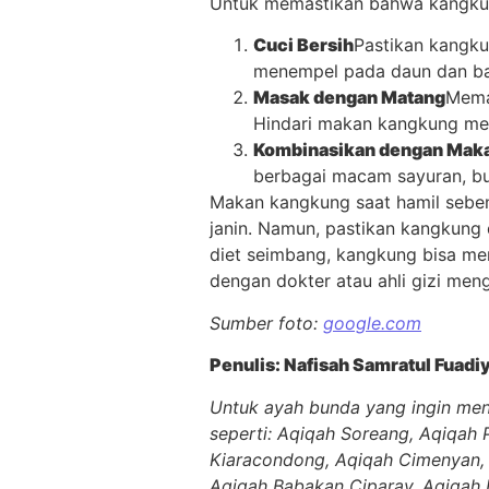
Untuk memastikan bahwa kangkung
Cuci Bersih
Pastikan kangku
menempel pada daun dan ba
Masak dengan Matang
Mema
Hindari makan kangkung me
Kombinasikan dengan Maka
berbagai macam sayuran, bu
Makan kangkung saat hamil seben
janin. Namun, pastikan kangkung 
diet seimbang, kangkung bisa men
dengan dokter atau ahli gizi men
Sumber foto:
google.com
Penulis: Nafisah Samratul F
uadi
Untuk ayah bunda yang ingin men
seperti: Aqiqah Soreang, Aqiqah 
Kiaracondong, Aqiqah Cimenyan, 
Aqiqah Babakan Ciparay, Aqiqah 