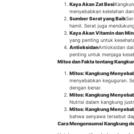
Kaya Akan Zat Besi
Kangkun
menyebabkan kelelahan dan 
Sumber Serat yang Baik
Ser
hamil. Serat juga mendukun
Kaya Akan Vitamin dan Min
yang penting untuk kesehat
Antioksidan
Antioksidan da
penting untuk menjaga keseh
Mitos dan Fakta tentang Kangku
Mitos: Kangkung Menyeba
menyebabkan keguguran. Seb
dengan benar.
Mitos: Kangkung Menyebab
Nutrisi dalam kangkung jus
Mitos: Kangkung Menyebab
bahwa senyawa tersebut dap
Cara Mengonsumsi Kangkung d