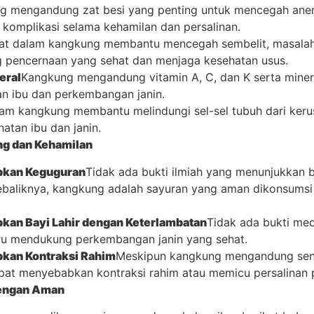
g mengandung zat besi yang penting untuk mencegah anem
komplikasi selama kehamilan dan persalinan.
at dalam kangkung membantu mencegah sembelit, masalah
g pencernaan yang sehat dan menjaga kesehatan usus.
eral
Kangkung mengandung vitamin A, C, dan K serta minera
an ibu dan perkembangan janin.
lam kangkung membantu melindungi sel-sel tubuh dari kerus
atan ibu dan janin.
ng dan Kehamilan
bkan Keguguran
Tidak ada bukti ilmiah yang menunjukkan
aliknya, kangkung adalah sayuran yang aman dikonsumsi 
kan Bayi Lahir dengan Keterlambatan
Tidak ada bukti med
tru mendukung perkembangan janin yang sehat.
kan Kontraksi Rahim
Meskipun kangkung mengandung senya
at menyebabkan kontraksi rahim atau memicu persalinan 
engan Aman