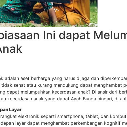
ebiasaan Ini dapat Mel
Anak
k adalah aset berharga yang harus dijaga dan diperkemb
g tidak sehat atau kurang mendukung dapat menghambat 
ng dapat melumpuhkan kecerdasan anak? Dilansir dari berb
n kecerdasan anak yang dapat Ayah Bunda hindari, di ant
epan Layar
rangkat elektronik seperti smartphone, tablet, dan kompute
 depan layar dapat menghambat perkembangan kognitif me