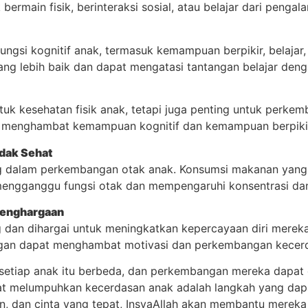
ermain fisik, berinteraksi sosial, atau belajar dari penga
ngsi kognitif anak, termasuk kemampuan berpikir, belajar
ang lebih baik dan dapat mengatasi tantangan belajar denga
untuk kesehatan fisik anak, tetapi juga penting untuk perk
t menghambat kemampuan kognitif dan kemampuan berpikir 
dak Sehat
 dalam perkembangan otak anak. Konsumsi makanan yang ti
engganggu fungsi otak dan mempengaruhi konsentrasi dan 
Penghargaan
dan dihargai untuk meningkatkan kepercayaan diri mereka. 
ngan dapat menghambat motivasi dan perkembangan kecer
setiap anak itu berbeda, dan perkembangan mereka dapat d
at melumpuhkan kecerdasan anak adalah langkah yang dap
, dan cinta yang tepat, InsyaAllah akan membantu mereka