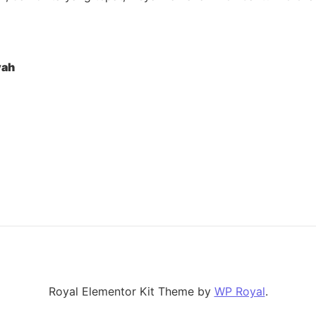
yah
setiap anak itu berbeda, dan perkembangan mereka dapat d
at melumpuhkan kecerdasan anak adalah langkah yang dap
, dan cinta yang tepat, InsyaAllah akan membantu mereka
Royal Elementor Kit Theme by
WP Royal
.