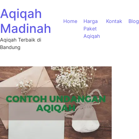
Aqiqah
Home
Harga
Kontak
Blog
Madinah
Paket
Aqiqah
Aqiqah Terbaik di
Bandung