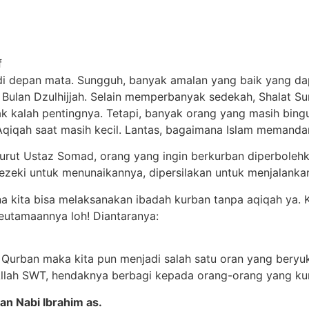
f
h di depan mata. Sungguh, banyak amalan yang baik yang d
 Bulan Dzulhijjah. Selain memperbanyak sedekah, Shalat S
tak kalah pentingnya. Tetapi, banyak orang yang masih bi
qiqah saat masih kecil. Lantas, bagaimana Islam memandan
urut Ustaz Somad, orang yang ingin berkurban diperboleh
ezeki untuk menunaikannya, dipersilakan untuk menjalankan 
na kita bisa melaksanakan ibadah kurban tanpa aqiqah ya. 
eutamaannya loh! Diantaranya:
Qurban maka kita pun menjadi salah satu oran yang beryuk
h Allah SWT, hendaknya berbagi kepada orang-orang yang k
n Nabi Ibrahim as.