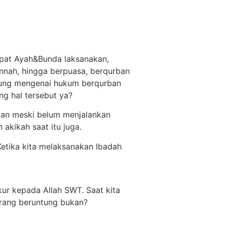
apat Ayah&Bunda laksanakan,
unnah, hingga berpuasa, berqurban
ngung mengenai hukum berqurban
g hal tersebut ya?
kan meski belum menjalankan
akikah saat itu juga.
Ketika kita melaksanakan Ibadah
ur kepada Allah SWT. Saat kita
urang beruntung bukan?