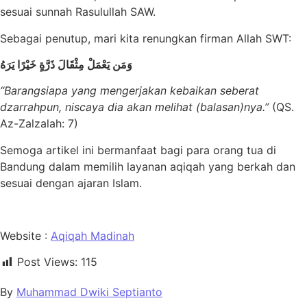
sesuai sunnah Rasulullah SAW.
Sebagai penutup, mari kita renungkan firman Allah SWT:
وَمَن يَعْمَلْ مِثْقَالَ ذَرَّةٍ خَيْرًا يَرَهُ
“Barangsiapa yang mengerjakan kebaikan seberat
dzarrahpun, niscaya dia akan melihat (balasan)nya.”
(QS.
Az-Zalzalah: 7)
Semoga artikel ini bermanfaat bagi para orang tua di
Bandung dalam memilih layanan aqiqah yang berkah dan
sesuai dengan ajaran Islam.
Website :
Aqiqah Madinah
Post Views:
115
By
Muhammad Dwiki Septianto