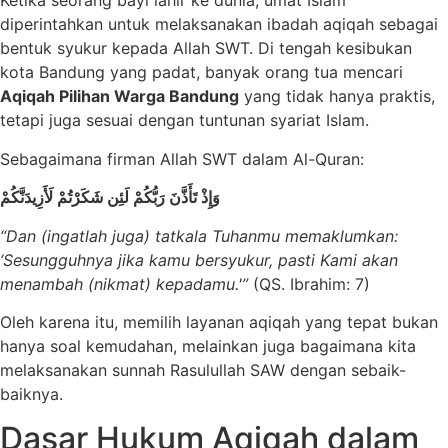
Ketika seorang bayi lahir ke dunia, umat Islam
diperintahkan untuk melaksanakan ibadah aqiqah sebagai
bentuk syukur kepada Allah SWT. Di tengah kesibukan
kota Bandung yang padat, banyak orang tua mencari
Aqiqah Pilihan Warga Bandung
yang tidak hanya praktis,
tetapi juga sesuai dengan tuntunan syariat Islam.
Sebagaimana firman Allah SWT dalam Al-Quran:
وَإِذْ تَأَذَّنَ رَبُّكُمْ لَئِن شَكَرْتُمْ لَأَزِيدَنَّكُمْ
“Dan (ingatlah juga) tatkala Tuhanmu memaklumkan:
‘Sesungguhnya jika kamu bersyukur, pasti Kami akan
menambah (nikmat) kepadamu.'”
(QS. Ibrahim: 7)
Oleh karena itu, memilih layanan aqiqah yang tepat bukan
hanya soal kemudahan, melainkan juga bagaimana kita
melaksanakan sunnah Rasulullah SAW dengan sebaik-
baiknya.
Dasar Hukum Aqiqah dalam