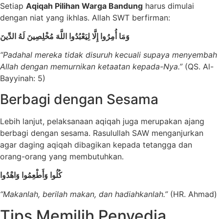
Setiap
Aqiqah Pilihan Warga Bandung
harus dimulai
dengan niat yang ikhlas. Allah SWT berfirman:
وَمَا أُمِرُوا إِلَّا لِيَعْبُدُوا اللَّهَ مُخْلِصِينَ لَهُ الدِّينَ
“Padahal mereka tidak disuruh kecuali supaya menyembah
Allah dengan memurnikan ketaatan kepada-Nya.”
(QS. Al-
Bayyinah: 5)
Berbagi dengan Sesama
Lebih lanjut, pelaksanaan aqiqah juga merupakan ajang
berbagi dengan sesama. Rasulullah SAW menganjurkan
agar daging aqiqah dibagikan kepada tetangga dan
orang-orang yang membutuhkan.
كُلُوا وَأَطْعِمُوا وَاهْدُوا
“Makanlah, berilah makan, dan hadiahkanlah.”
(HR. Ahmad)
Tips Memilih Penyedia