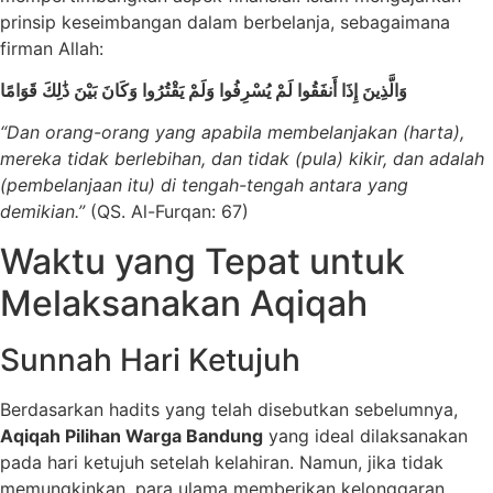
prinsip keseimbangan dalam berbelanja, sebagaimana
firman Allah:
وَالَّذِينَ إِذَا أَنفَقُوا لَمْ يُسْرِفُوا وَلَمْ يَقْتُرُوا وَكَانَ بَيْنَ ذَٰلِكَ قَوَامًا
“Dan orang-orang yang apabila membelanjakan (harta),
mereka tidak berlebihan, dan tidak (pula) kikir, dan adalah
(pembelanjaan itu) di tengah-tengah antara yang
demikian.”
(QS. Al-Furqan: 67)
Waktu yang Tepat untuk
Melaksanakan Aqiqah
Sunnah Hari Ketujuh
Berdasarkan hadits yang telah disebutkan sebelumnya,
Aqiqah Pilihan Warga Bandung
yang ideal dilaksanakan
pada hari ketujuh setelah kelahiran. Namun, jika tidak
memungkinkan, para ulama memberikan kelonggaran.