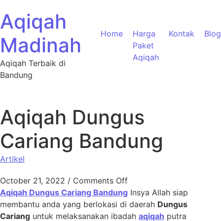
Aqiqah
Home
Harga
Kontak
Blog
Madinah
Paket
Aqiqah
Aqiqah Terbaik di
Bandung
Aqiqah Dungus
Cariang Bandung
Artikel
October 21, 2022
/
Comments Off
Aqiqah Dungus Cariang Bandung
Insya Allah siap
membantu anda yang berlokasi di daerah
Dungus
Cariang
untuk melaksanakan ibadah
aqiqah
putra