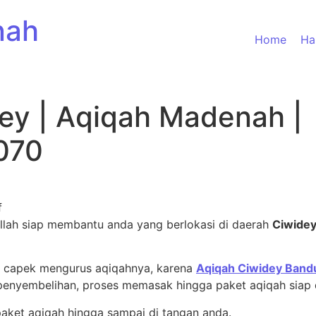
nah
Home
Ha
ey | Aqiqah Madenah |
070
f
llah siap membantu anda yang berlokasi di daerah
Ciwide
n capek mengurus aqiqahnya, karena
Aqiqah Ciwidey Band
penyembelihan, proses memasak hingga paket aqiqah siap d
aket aqiqah hingga sampai di tangan anda.