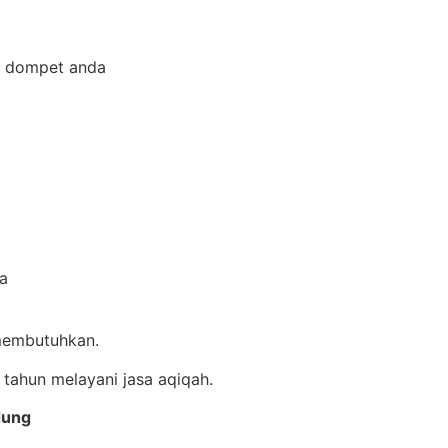
n dompet anda
ma
 membutuhkan.
 tahun melayani jasa aqiqah.
dung