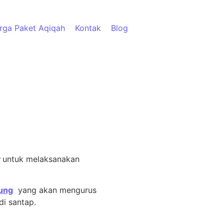
rga Paket Aqiqah
Kontak
Blog
y
untuk melaksanakan
ung
yang akan mengurus
i santap.