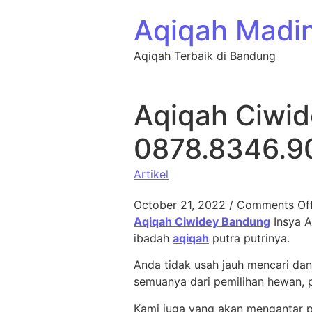
Aqiqah Madi
Aqiqah Terbaik di Bandung
Aqiqah Ciwid
0878.8346.9
Artikel
October 21, 2022
/
Comments Of
Aqiqah Ciwidey Bandung
Insya A
ibadah
aqiqah
putra putrinya.
Anda tidak usah jauh mencari da
semuanya dari pemilihan hewan, 
Kami juga yang akan mengantar p