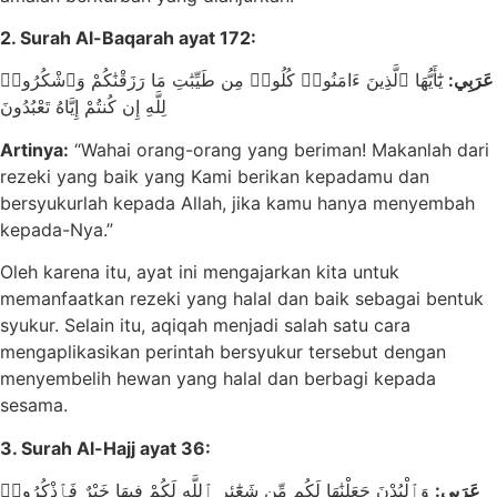
2. Surah Al-Baqarah ayat 172:
عَرَبِي:
يَٰٓأَيُّهَا ٱلَّذِينَ ءَامَنُوا۟ كُلُوا۟ مِن طَيِّبَٰتِ مَا رَزَقْنَٰكُمْ وَٱشْكُرُوا۟
لِلَّهِ إِن كُنتُمْ إِيَّاهُ تَعْبُدُونَ
Artinya:
“Wahai orang-orang yang beriman! Makanlah dari
rezeki yang baik yang Kami berikan kepadamu dan
bersyukurlah kepada Allah, jika kamu hanya menyembah
kepada-Nya.”
Oleh karena itu, ayat ini mengajarkan kita untuk
memanfaatkan rezeki yang halal dan baik sebagai bentuk
syukur. Selain itu, aqiqah menjadi salah satu cara
mengaplikasikan perintah bersyukur tersebut dengan
menyembelih hewan yang halal dan berbagi kepada
sesama.
3. Surah Al-Hajj ayat 36:
عَرَبِي:
وَٱلْبُدْنَ جَعَلْنَٰهَا لَكُم مِّن شَعَٰٓئِرِ ٱللَّهِ لَكُمْ فِيهَا خَيْرٌ فَٱذْكُرُوا۟