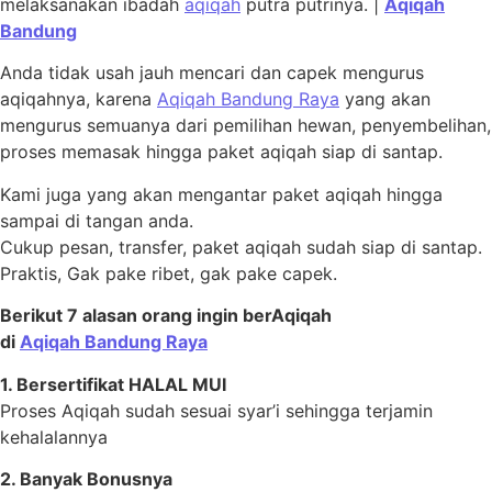
melaksanakan ibadah
aqiqah
putra putrinya. |
Aqiqah
Bandung
Anda tidak usah jauh mencari dan capek mengurus
aqiqahnya, karena
Aqiqah Bandung Raya
yang akan
mengurus semuanya dari pemilihan hewan, penyembelihan,
proses memasak hingga paket aqiqah siap di santap.
Kami juga yang akan mengantar paket aqiqah hingga
sampai di tangan anda.
Cukup pesan, transfer, paket aqiqah sudah siap di santap.
Praktis, Gak pake ribet, gak pake capek.
Berikut 7 alasan orang ingin berAqiqah
di
Aqiqah Bandung Raya
1. Bersertifikat HALAL MUI
Proses Aqiqah sudah sesuai syar’i sehingga terjamin
kehalalannya
2. Banyak Bonusnya