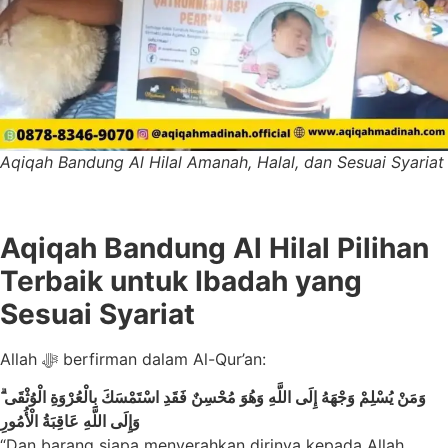
Aqiqah Bandung Al Hilal Amanah, Halal, dan Sesuai Syariat
Aqiqah Bandung Al Hilal Pilihan
Terbaik untuk Ibadah yang
Sesuai Syariat
Allah ﷻ berfirman dalam Al-Qur’an:
وَمَنْ يُسْلِمْ وَجْهَهُ إِلَى اللَّهِ وَهُوَ مُحْسِنٌ فَقَدِ اسْتَمْسَكَ بِالْعُرْوَةِ الْوُثْقَى ۗ
وَإِلَى اللَّهِ عَاقِبَةُ الْأُمُورِ
“Dan barang siapa menyerahkan dirinya kepada Allah,