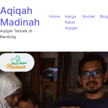
Aqiqah
Home
Harga
Kontak
Blog
Madinah
Paket
Aqiqah
Aqiqah Terbaik di
Bandung