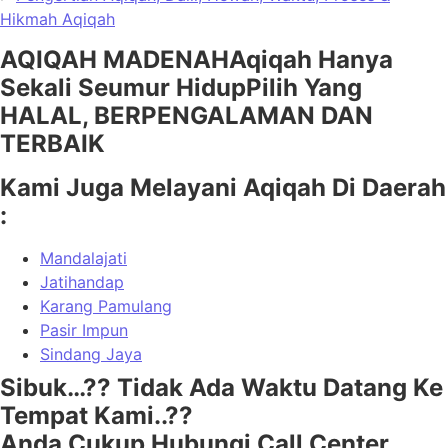
Hikmah Aqiqah
AQIQAH MADENAH
Aqiqah Hanya
Sekali Seumur Hidup
Pilih Yang
HALAL, BERPENGALAMAN DAN
TERBAIK
Kami Juga Melayani Aqiqah Di Daerah
:
Mandalajati
Jatihandap
Karang Pamulang
Pasir Impun
Sindang Jaya
Sibuk…?? Tidak Ada Waktu Datang Ke
Tempat Kami..??
Anda Cukup Hubungi Call Center